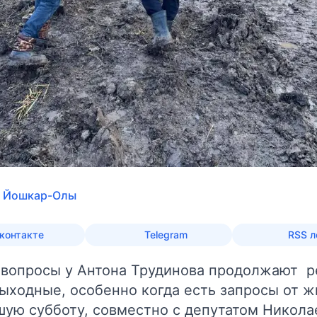
а Йошкар-Олы
контакте
Telegram
RSS л
 вопросы у Антона Трудинова продолжают р
ыходные, особенно когда есть запросы от ж
шую субботу, совместно с депутатом Никол