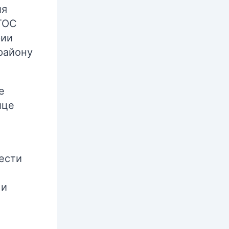
ия
ТОС
рии
району
е
ице
ести
 и