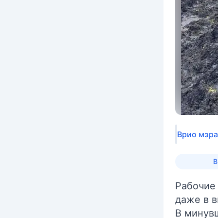
Врио мэр
В
Рабочие
даже в в
В минув