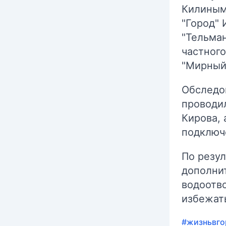
Килиным
"Город"
"Тельман
частного
"Мирный
Обследо
проводи
Кирова,
подключ
По резу
дополни
водоотво
избежат
#жизньвго