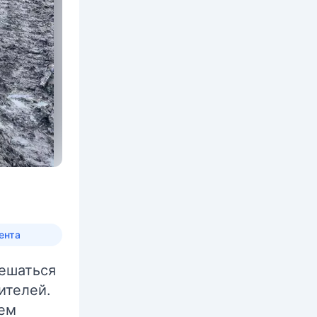
ента
ешаться
ителей.
аем