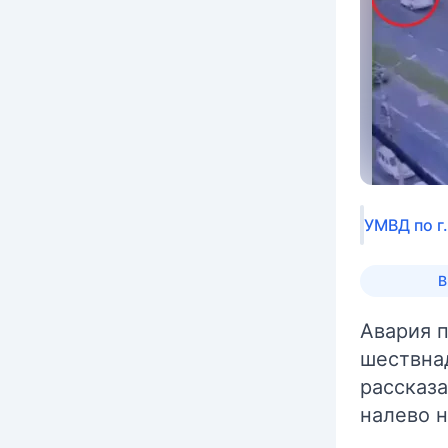
УМВД по г
В
Авария 
шествна
рассказа
налево н