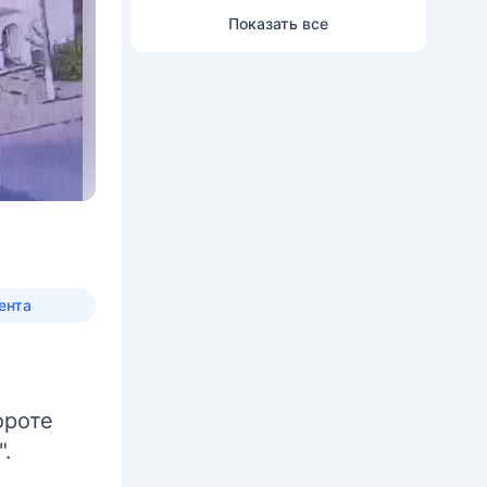
Показать все
ента
ороте
".