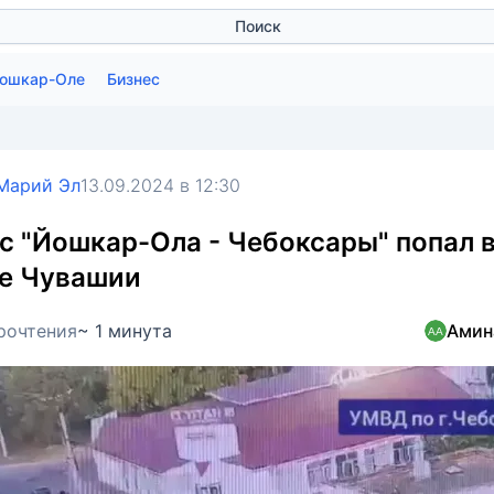
Поиск
Йошкар-Оле
Бизнес
 Марий Эл
13.09.2024 в 12:30
с "Йошкар-Ола - Чебоксары" попал 
е Чувашии
рочтения
~ 1 минута
Амин