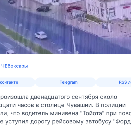
. ЧЕбоксары
контакте
Telegram
RSS л
произошла двенадцатого сентября около
дцати часов в столице Чувашии. В полиции
ли, что водитель минивена "Тойота" при пов
е уступил дорогу рейсовому автобусу "Форд