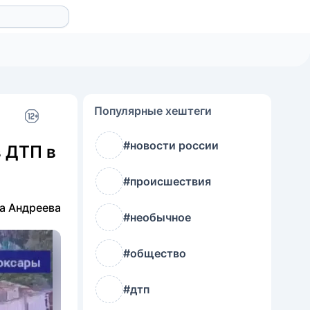
Популярные хештеги
#новости россии
в ДТП в
#происшествия
а Андреева
#необычное
#общество
#дтп