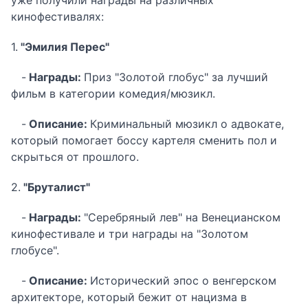
уже получили награды на различных
кинофестивалях:
1.
"Эмилия Перес"
-
Награды:
Приз "Золотой глобус" за лучший
фильм в категории комедия/мюзикл.
-
Описание:
Криминальный мюзикл о адвокате,
который помогает боссу картеля сменить пол и
скрыться от прошлого.
2.
"Бруталист"
-
Награды:
"Серебряный лев" на Венецианском
кинофестивале и три награды на "Золотом
глобусе".
-
Описание:
Исторический эпос о венгерском
архитекторе, который бежит от нацизма в